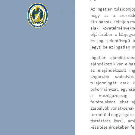
Az ingatlan tulajdonjo
hogy az a szerződé
átruházzák, feleljen m
alaki követelményekne
eljárásában a közjegyző
és jogi jelentőségű t
jegyzi be az ingatlan-n
Ingatlan ajándékoz
ajándékozó kíván-e has
az elajándékozott in
szigorúbb szabály
tulajdonjogát csak k
önkormányzat, egyházi
a mezőgazdasági t
feltételeként lehet 
szabályok vonatkozna
termőföld nagyságára 
tisztázásra kerül, a
készítése érdekében fel