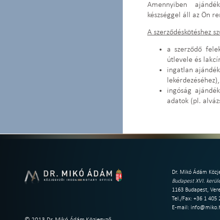
Amennyiben ajándék
készséggel áll az Ön r
A szerződéskötéshez 
a szerződő fele
útlevele és lakc
ingatlan ajándék
lekérdezéséhez),
ingóság ajándék
adatok (pl. alvá
Dr. Mikó Ádám Közje
Budapest XVI. kerüle
1163 Budapest, Vere
Tel./Fax: +36 1 405
E-mail:
info@miko.
© 2013 Dr. Mikó Ádám Közjegyző