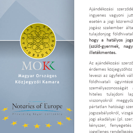
Ajándékozási szerző
ingyenes vagyoni jut
esetén a jogi közremű
jogász szakember álta
tulajdonjog földhivata
hogy a hatályos jog
(szülő-gyermek, nagy
illetékmentes.
Az ajándékozási szerz
érdemes közjegyzőhöz f
leveszi az ügyfelek vá
földhivatali ügyinté
személyazonosságát a
hiteles tulajdoni l
viszonyokról meggyő
pártatlan hatósági sze
jogszabályokról, vizsg
jogi akadályai (pl. sz
kényszer, fenyegetés
jogellenes rendelkezés