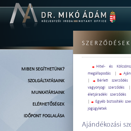
SZERZŐDÉSEK
Hitel- és Kölcsöns
MIBEN SEGÍTHETÜNK?
megállapodás
|
Aján
|
Bérleti szerződés
SZOLGÁLTATÁSAINK
vagyonjogi szerződés
MUNKATÁRSAINK
életjáradéki szerződés
|
Egyéb biztosítéki sz
ELÉRHETŐSÉGEK
jogügyletek
IDŐPONT FOGLALÁSA
Ajándékozási sz