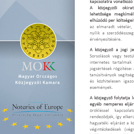
kapcsolatra vonatkozó t
A közjegyzői okira
lehetősége megkíméli
elhúzódó per költségeit
az elmaradt vételár, 
nyílik a szerződésszeg
érvényesítésére.
A közjegyző a jogi je
Sorsolások vagy testü
internetes tartalmak
jogsértések rögzítése: 
tanúsítványok segítsé
és közhitelesen igaz
események.
A közjegyző folytatja 
egyéb nemperes eljár
örökléssel kapcsol
rendeződjék, így elker
hagyatéki eljárást a kö
végintézkedések (vég