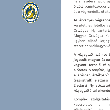
halál esetére szóló a
őrzött végintézkedés g
és a végrendelkező aka
Az érvényes végrendel
készített és letétbe 
Országos Nyilvántar
Magyar Országos Köz
ügyben eljáró közje
szerez az örökhagyó vé
A közjegyzői számos t
jogosult: magyar és eu
vagyont terhelő zálo
előzetes bizonyítás, i
eljárásban, értékpapír
(regisztrált) élettárs
Élettársi Nyilatkozat
közjegyző által elrend
Komplex szolgáltatás
kapcsolatban áll m
kötelezettsége, hogy a