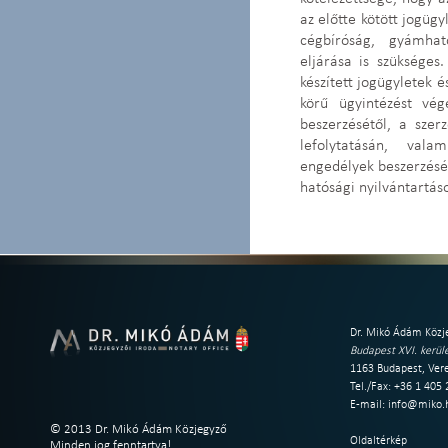
az előtte kötött jogügy
cégbíróság, gyámha
eljárása is szükséges
készített jogügyletek é
körű ügyintézést vég
beszerzésétől, a szerz
lefolytatásán, val
engedélyek beszerzésén
hatósági nyilvántartás
Dr. Mikó Ádám Közje
Budapest XVI. kerüle
1163 Budapest, Vere
Tel./Fax: +36 1 405
E-mail:
info@miko.
© 2013 Dr. Mikó Ádám Közjegyző
Oldaltérkép
Minden jog fenntartva!