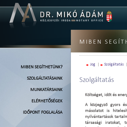
MIBEN SEGÍT
Jog
|
Szolgáltatás
MIBEN SEGÍTHETÜNK?
SZOLGÁLTATÁSAINK
Szolgáltatás
MUNKATÁRSAINK
Költséget, időt és ener
ELÉRHETŐSÉGEK
A közjegyző gyors és
másolatot is hitelesí
IDŐPONT FOGLALÁSA
nyilvántartások tartal
társasági iratokat, t