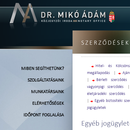
SZERZŐDÉSEK
Hitel- és Kölcsöns
MIBEN SEGÍTHETÜNK?
megállapodás
|
Aján
|
Bérleti szerződés
SZOLGÁLTATÁSAINK
vagyonjogi szerződés
MUNKATÁRSAINK
életjáradéki szerződés
|
Egyéb biztosítéki sz
ELÉRHETŐSÉGEK
jogügyletek
IDŐPONT FOGLALÁSA
Egyéb jogügylet