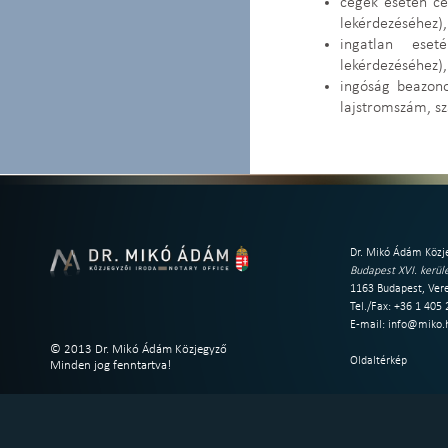
cégek esetén c
lekérdezéséhez),
ingatlan eset
lekérdezéséhez),
ingóság beazono
lajstromszám, sz
Dr. Mikó Ádám Közje
Budapest XVI. kerüle
1163 Budapest, Vere
Tel./Fax: +36 1 405
E-mail:
info@miko.
© 2013 Dr. Mikó Ádám Közjegyző
Oldaltérkép
Minden jog fenntartva!