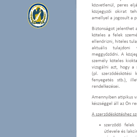
közvetlenül, peres elj
közjegyzői okirat te
amellyel a jogosult a 
Biztonságot jelenthet 
köteles a felek szemé
ellenőrizni, hiteles tu
aktuális tulajdoni
meggyőződni. A közjeg
személy köteles kiokta
vizsgálni azt, hogy a
(pl. szerződéskötési
fenyegetés stb.), il
rendelkezései.
Amennyiben atipikus va
készséggel áll az Ön r
A szerződéskötéshez 
szerződő felek
útlevele és lakc