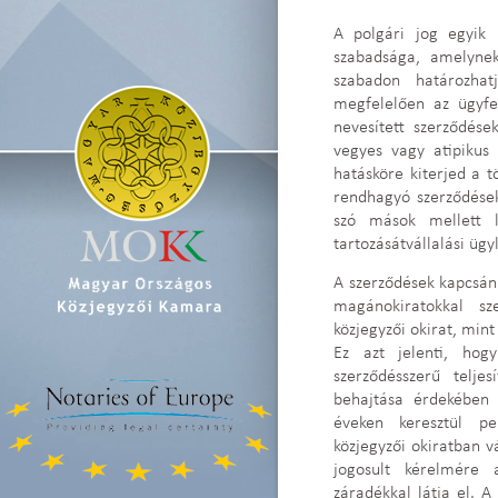
A polgári jog egyik 
szabadsága, amelynek
szabadon határozha
megfelelően az ügyf
nevesített szerződés
vegyes vagy atipikus 
hatásköre kiterjed a 
rendhagyó szerződések 
szó mások mellett l
tartozásátvállalási ügy
A szerződések kapcsán 
magánokiratokkal 
közjegyzői okirat, mint
Ez azt jelenti, hog
szerződésszerű telje
behajtása érdekében 
éveken keresztül p
közjegyzői okiratban v
jogosult kérelmére 
záradékkal látja el. A