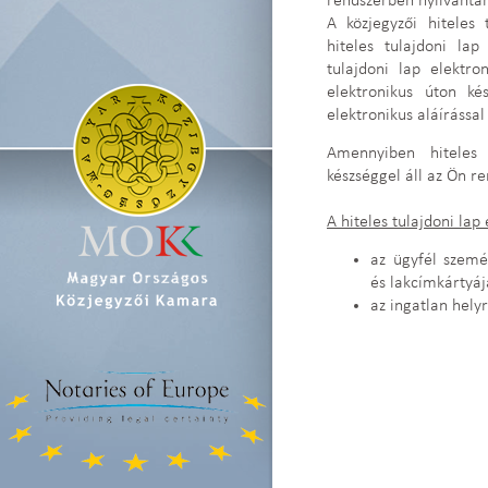
rendszerben nyilvántar
A közjegyzői hiteles t
hiteles tulajdoni la
tulajdoni lap elektro
elektronikus úton ké
elektronikus aláírással 
Amennyiben hiteles 
készséggel áll az Ön r
A hiteles tulajdoni la
az ügyfél szemé
és lakcímkártyáj
az ingatlan hely