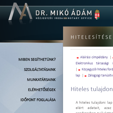
HITELESÍTÉSE
Aláírási címpéldány
|
MIBEN SEGÍTHETÜNK?
Elektronikus társasági i
|
Közjegyzői hiteles ford
SZOLGÁLTATÁSAINK
lap
|
Zálogjogi tanúsít
MUNKATÁRSAINK
Hiteles tulajdon
ELÉRHETŐSÉGEK
IDŐPONT FOGLALÁSA
A hiteles tulajdoni la
elért adatait, azaz