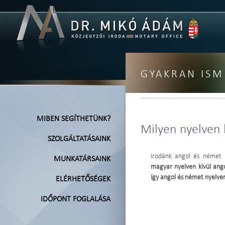
GYAKRAN ISM
MIBEN SEGÍTHETÜNK?
Milyen nyelven k
SZOLGÁLTATÁSAINK
Irodánk angol és német k
MUNKATÁRSAINK
magyar nyelven kívül ango
így angol és német nyelven 
ELÉRHETŐSÉGEK
IDŐPONT FOGLALÁSA