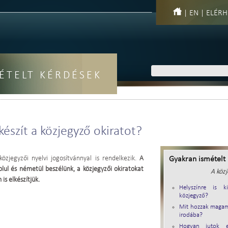
|
EN
|
ELÉRH
ÉTELT KÉRDÉSEK
észít a közjegyző okiratot?
özjegyzői nyelvi jogosítvánnyal is rendelkezik.
A
Gyakran ismételt
lul és németül beszélünk, a közjegyzői okiratokat
A közj
is elkészítjük.
Helyszínre is 
közjegyző?
Mit hozzak magam
irodába?
Hogyan jutok e