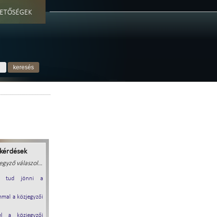
ETŐSÉGEK
 kérdések
egyző válaszol...
ki tud jönni a
mal a közjegyzői
l a közjegyzői